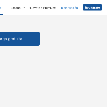
Regístrate
D
Español
¡Elevate a Premium!
Iniciar sesión
rga gratuita