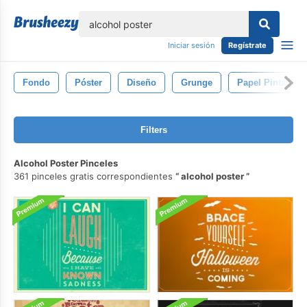
lose
Iniciar sesión
Regístrate
Fondo
Póster
Diseño
Grunge
Papel Pintado
Filters
Alcohol Poster Pinceles
361 pinceles gratis correspondientes
alcohol poster