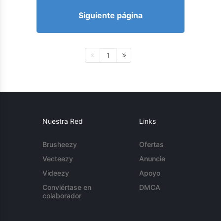
Siguiente página
1
Nuestra Red
Links
Brusheezy
Ofertas
Vecteezy
Anuncie
Videezy
Apoyo
Conviértase en
DMCA
colaborador