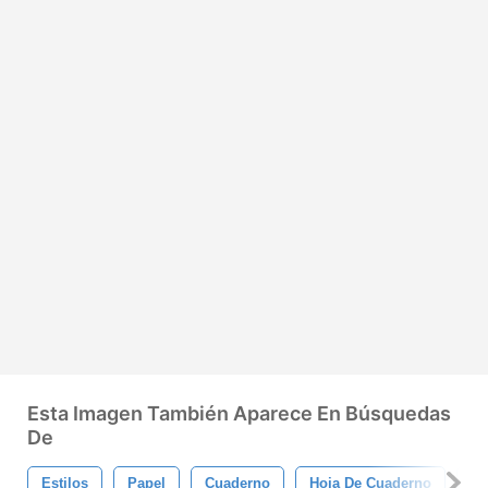
Esta Imagen También Aparece En Búsquedas
De
Estilos
Papel
Cuaderno
Hoja De Cuaderno
Pa