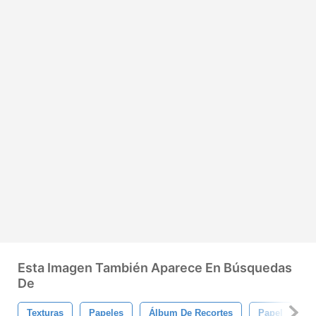
Esta Imagen También Aparece En Búsquedas
De
Texturas
Papeles
Álbum De Recortes
Papel
T