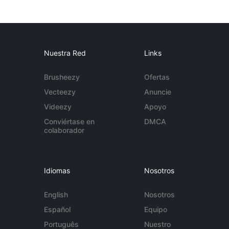
Nuestra Red
Links
Brusheezy
Ofertas
Vecteezy
Anuncie
Videezy
Apoyo
Conviértase en
DMCA
colaborador
Idiomas
Nosotros
English
Nosotros
Español
Equipo
Português
Nuestro