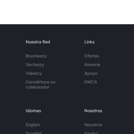
Nuestra Red
Links
Brusheezy
Ofertas
Vecteezy
Anuncie
Videezy
Apoyo
Conviértase en
DMCA
colaborador
Idiomas
Nosotros
English
Nosotros
Español
Equipo