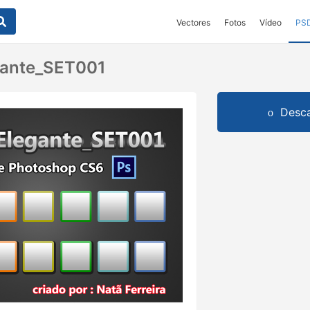
Vectores
Fotos
Vídeo
PS
gante_SET001
Desca