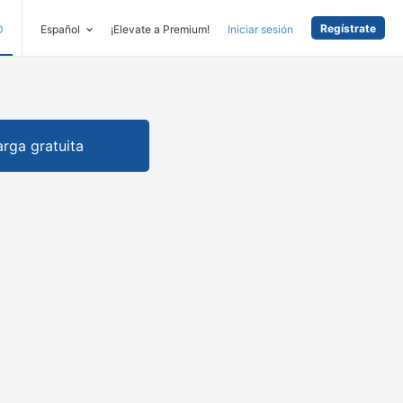
Regístrate
D
Español
¡Elevate a Premium!
Iniciar sesión
rga gratuita