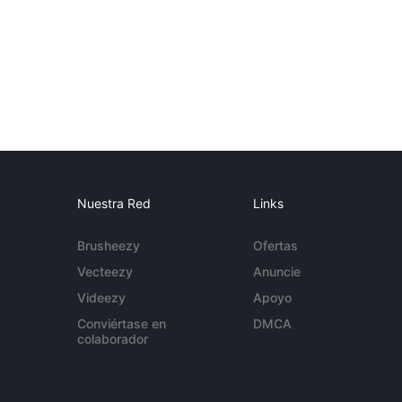
Nuestra Red
Links
Brusheezy
Ofertas
Vecteezy
Anuncie
Videezy
Apoyo
Conviértase en
DMCA
colaborador