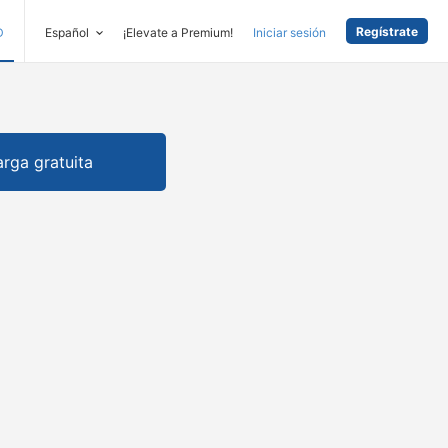
Regístrate
D
Español
¡Elevate a Premium!
Iniciar sesión
rga gratuita