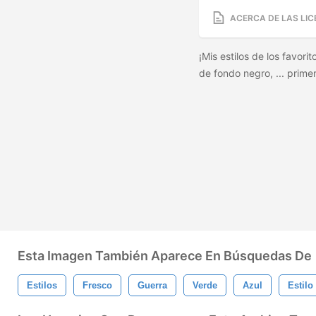
ACERCA DE LAS LIC
¡Mis estilos de los favori
de fondo negro, ... prime
Esta Imagen También Aparece En Búsquedas De
Estilos
Fresco
Guerra
Verde
Azul
Estilo