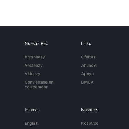
Nuestra Red
Links
Brusheezy
Ofertas
Vecteezy
Anuncie
Videezy
Apoyo
Conviértase en
DMCA
colaborador
Idiomas
Nosotros
English
Nosotros