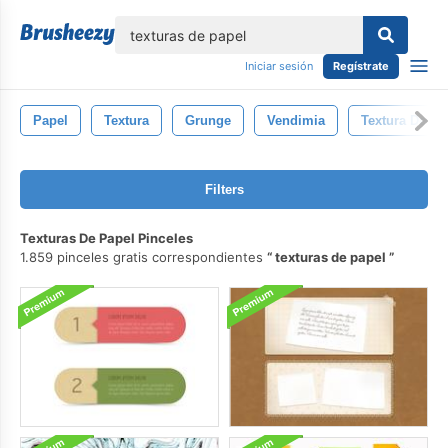
lose
Iniciar sesión
Regístrate
Papel
Textura
Grunge
Vendimia
Textura De Pa
Filters
Texturas De Papel Pinceles
1.859 pinceles gratis correspondientes
texturas de papel