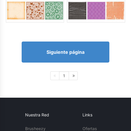
Siguiente página
1
Nuestra Red
Links
Brusheezy
Ofertas