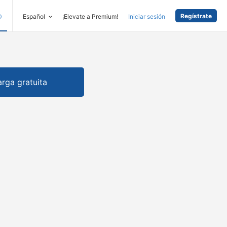
Regístrate
D
Español
¡Elevate a Premium!
Iniciar sesión
rga gratuita