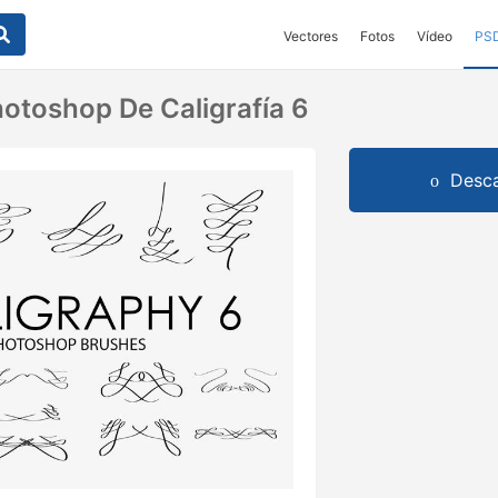
Vectores
Fotos
Vídeo
PS
hotoshop De Caligrafía 6
Desca