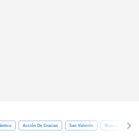
ntico
Acción De Gracias
San Valentín
Blanco
Grac