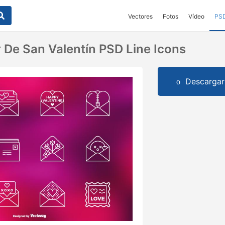
Vectores
Fotos
Vídeo
PS
 De San Valentín PSD Line Icons
Descargar 