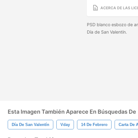
ACERCA DE LAS LIC
PSD blanco esbozo de amo
Día de San Valentín.
Esta Imagen También Aparece En Búsquedas De
Día De San Valentín
Vday
14 De Febrero
Carta De 