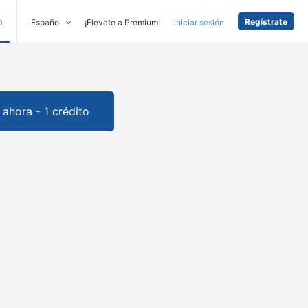
Regístrate
D
Español
¡Elevate a Premium!
Iniciar sesión
ahora - 1 crédito