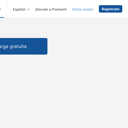
Regístrate
D
Español
¡Elevate a Premium!
Iniciar sesión
rga gratuita