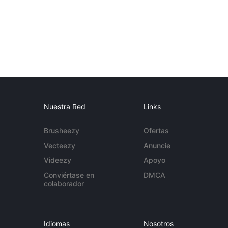
Nuestra Red
Links
Brusheezy
Ofertas
Vecteezy
Anuncie
Videezy
Apoyo
Conviértase en
DMCA
colaborador
Idiomas
Nosotros