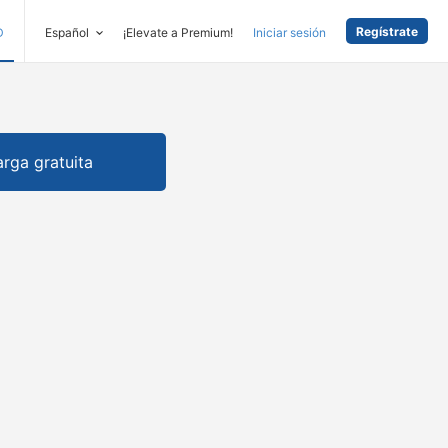
Regístrate
D
Español
¡Elevate a Premium!
Iniciar sesión
rga gratuita