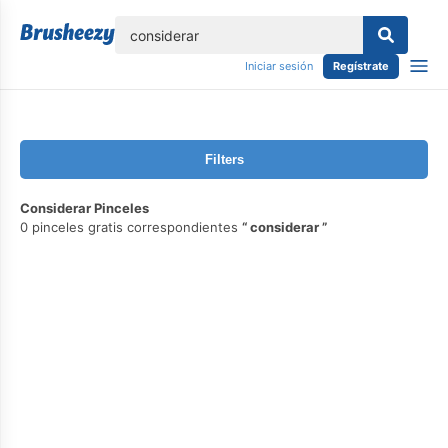
lose
Iniciar sesión
Regístrate
Filters
Considerar Pinceles
0 pinceles gratis correspondientes
considerar