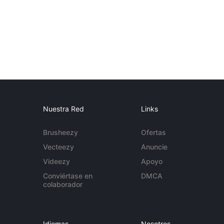
Nuestra Red
Links
Brusheezy
Ofertas
Vecteezy
Anuncie
Videezy
Apoyo
Conviértase en
DMCA
colaborador
Idiomas
Nosotros