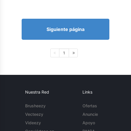
Siguiente página
1
Nuestra Red
Links
Brusheezy
Ofertas
Vecteezy
Anuncie
Videezy
Apoyo