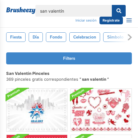
lose
Iniciar sesión
Regístrate
Fiesta
Día
Fondo
Celebracion
Símbolo
G
Filters
San Valentín Pinceles
369 pinceles gratis correspondientes
san valentín