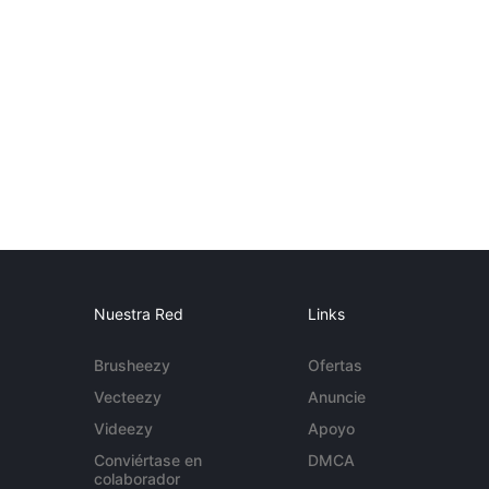
Nuestra Red
Links
Brusheezy
Ofertas
Vecteezy
Anuncie
Videezy
Apoyo
Conviértase en
DMCA
colaborador