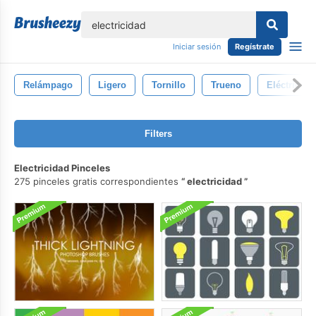
lose
Iniciar sesión
Regístrate
Relámpago
Ligero
Tornillo
Trueno
Eléctrico
Filters
Electricidad Pinceles
275 pinceles gratis correspondientes
electricidad