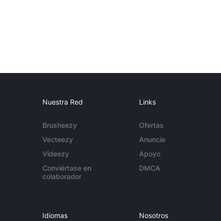
Nuestra Red
Links
Brusheezy
Ofertas
Vecteezy
Anuncie
Videezy
Apoyo
Conviértase en
DMCA
colaborador
Idiomas
Nosotros