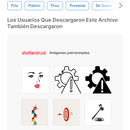
Pila
Patrón
Pino
Presente
De Santa
Fies
Los Usuarios Que Descargaron Este Archivo
También Descargaron
Imágenes patrocinadas