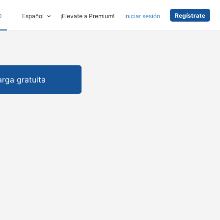
Regístrate
D
Español
¡Elevate a Premium!
Iniciar sesión
rga gratuita