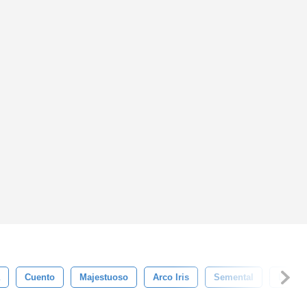
Cuento
Majestuoso
Arco Iris
Semental
Leyen