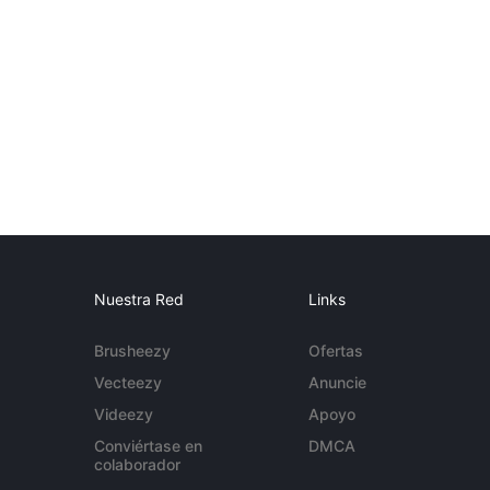
Nuestra Red
Links
Brusheezy
Ofertas
Vecteezy
Anuncie
Videezy
Apoyo
Conviértase en
DMCA
colaborador