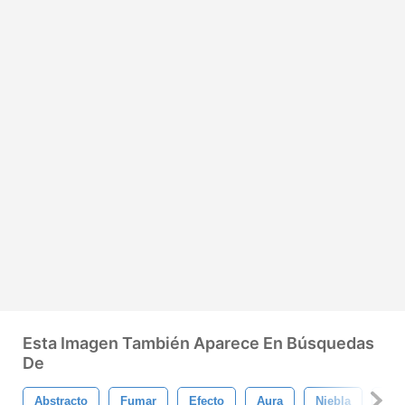
Esta Imagen También Aparece En Búsquedas
De
Abstracto
Fumar
Efecto
Aura
Niebla
Vap