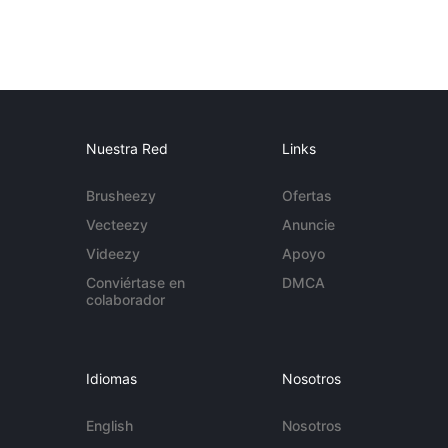
Nuestra Red
Links
Brusheezy
Ofertas
Vecteezy
Anuncie
Videezy
Apoyo
Conviértase en
DMCA
colaborador
Idiomas
Nosotros
English
Nosotros