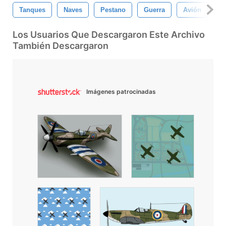
Tanques
Naves
Pestano
Guerra
Avión
A
Los Usuarios Que Descargaron Este Archivo
También Descargaron
Imágenes patrocinadas