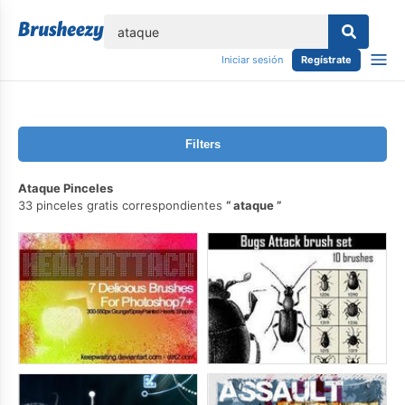
lose
Iniciar sesión
Regístrate
Filters
Ataque Pinceles
33 pinceles gratis correspondientes
ataque