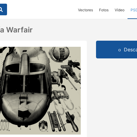
Vectores
Fotos
Vídeo
PS
ía Warfair
Desca