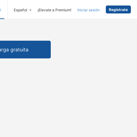
Regístrate
D
Español
¡Elevate a Premium!
Iniciar sesión
rga gratuita