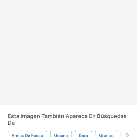
Esta Imagen También Aparece En Búsquedas
De
Armas De Fuego
Urbano
Duro
Grunge
Textur