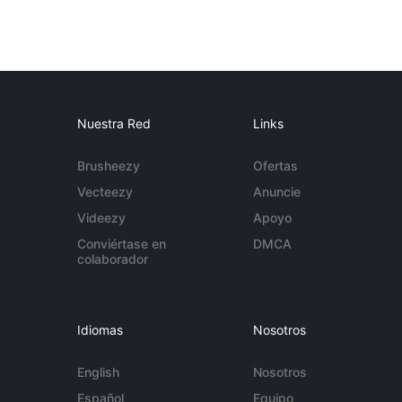
Nuestra Red
Links
Brusheezy
Ofertas
Vecteezy
Anuncie
Videezy
Apoyo
Conviértase en
DMCA
colaborador
Idiomas
Nosotros
English
Nosotros
Español
Equipo