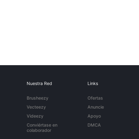
Nuestra Red
Links
Brusheezy
Ofertas
Vecteezy
Anuncie
Videezy
Apoyo
Conviértase en
DMCA
colaborador