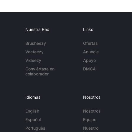
Nuestra Red
Links
Brusheezy
Ofertas
Vecteezy
Anuncie
Videezy
Apoyo
Conviértase en
DMCA
colaborador
Idiomas
Nosotros
English
Nosotros
Español
Equipo
Português
Nuestro