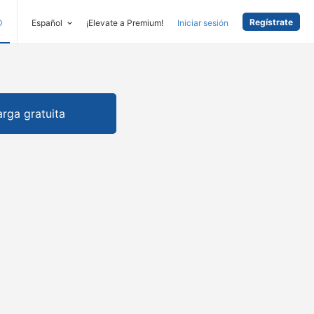
Regístrate
D
Español
¡Elevate a Premium!
Iniciar sesión
rga gratuita