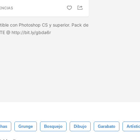
ENCIAS
ible con Photoshop CS y superior. Pack de
TE @ http://bit.ly/gbda6r
chas
Grunge
Bosquejo
Dibujo
Garabato
Artísti