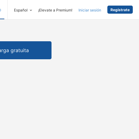
Regístrate
D
Español
¡Elevate a Premium!
Iniciar sesión
rga gratuita