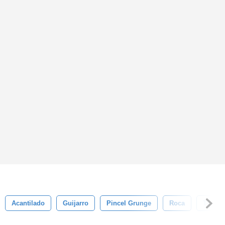
Acantilado
Guijarro
Pincel Grunge
Roca
Textur