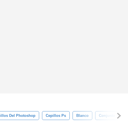
illos Del Photoshop
Cepillos Ps
Blanco
Conjunto
A