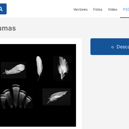
Vectores
Fotos
Vídeo
PS
lumas
Desca