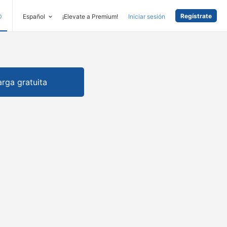
Regístrate
D
Español
¡Elevate a Premium!
Iniciar sesión
rga gratuita