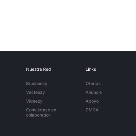
Nuestra Red
Links
Brusheezy
Ofertas
Vecteezy
Anuncie
Videezy
Apoyo
Conviértase en
DMCA
colaborador