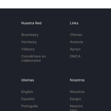
Nuestra Red
Links
Brusheezy
Ofertas
Vecteezy
Anuncie
Videezy
Apoyo
Conviértase en
DMCA
colaborador
Idiomas
Nosotros
English
Nosotros
Español
Equipo
Português
Nuestro
blog