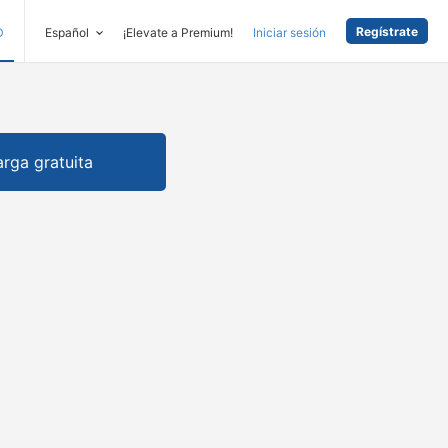
Regístrate
D
Español
¡Elevate a Premium!
Iniciar sesión
rga gratuita