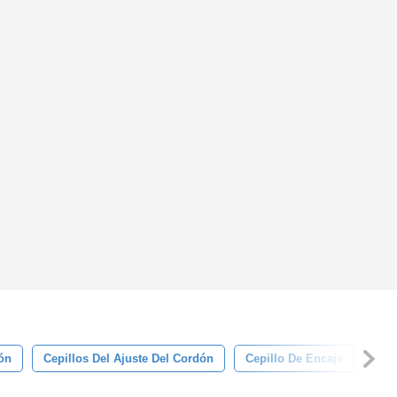
ón
Cepillos Del Ajuste Del Cordón
Cepillo De Encaje
El 