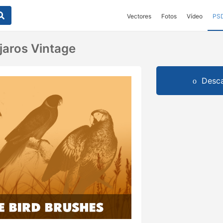
Vectores
Fotos
Vídeo
PS
jaros Vintage
Desca