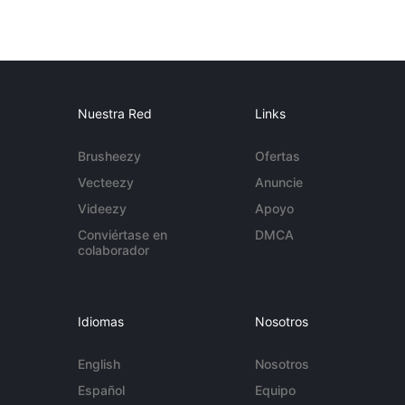
Nuestra Red
Links
Brusheezy
Ofertas
Vecteezy
Anuncie
Videezy
Apoyo
Conviértase en
DMCA
colaborador
Idiomas
Nosotros
English
Nosotros
Español
Equipo