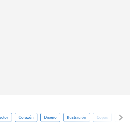
ector
Corazón
Diseño
Ilustración
Copas
Chica