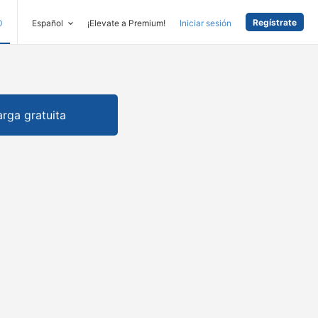
Regístrate
D
Español
¡Elevate a Premium!
Iniciar sesión
rga gratuita