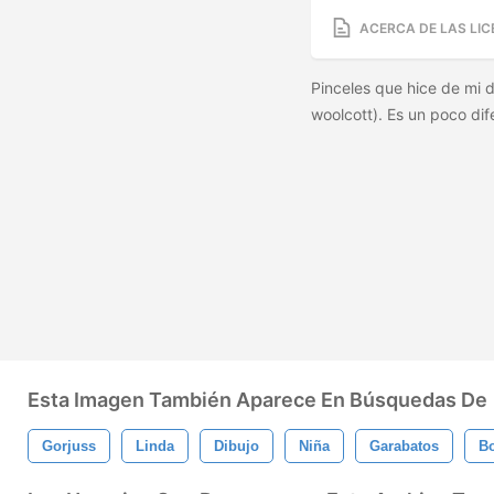
ACERCA DE LAS LIC
Pinceles que hice de mi d
woolcott). Es un poco dif
Esta Imagen También Aparece En Búsquedas De
Gorjuss
Linda
Dibujo
Niña
Garabatos
B