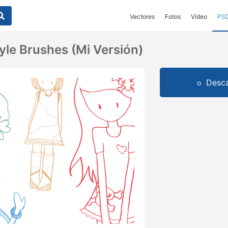
Vectores
Fotos
Vídeo
PS
yle Brushes (Mi Versión)
Desca