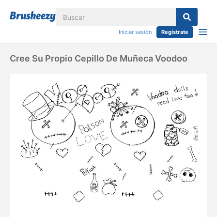
Iniciar sesión
Regístrate
Cree Su Propio Cepillo De Muñeca Voodoo