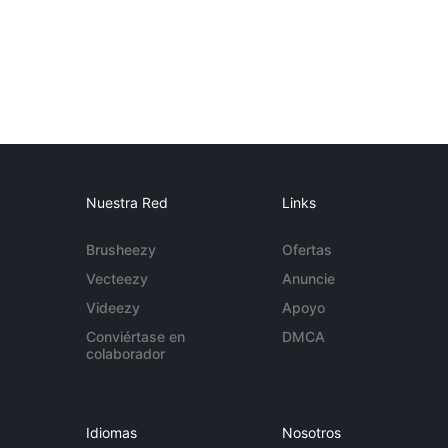
Nuestra Red
Links
Brusheezy
Ofertas
Vecteezy
Anuncie
Videezy
Apoyo
Conviértase en
DMCA
colaborador
Idiomas
Nosotros