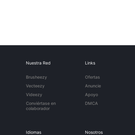
Nuestra Red
Links
Brusheezy
Ofertas
Vecteezy
Anuncie
Videezy
Apoyo
Conviértase en
DMCA
colaborador
Idiomas
Nosotros