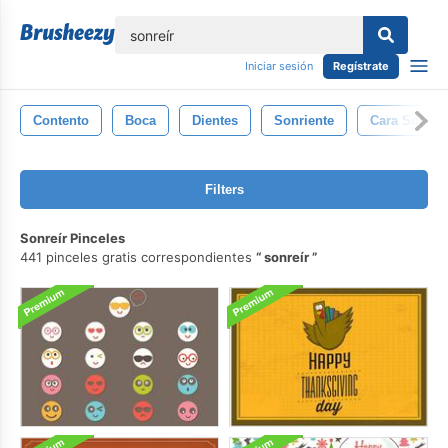
lose
Iniciar sesión
Regístrate
Contento
Boca
Dientes
Sonriente
Cara Sonrie
Filters
Sonreír Pinceles
441 pinceles gratis correspondientes
sonreír