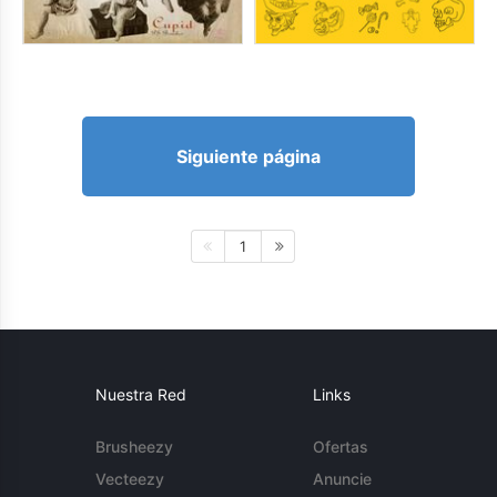
Siguiente página
1
Nuestra Red
Links
Brusheezy
Ofertas
Vecteezy
Anuncie