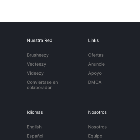
Nuestra Red
Links
Brusheezy
Ofertas
Vecteezy
Anuncie
Videezy
Apoyo
Conviértase en
DMCA
colaborador
Idiomas
Nosotros
English
Nosotros
Español
Equipo