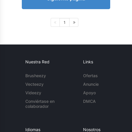
1
Nuestra Red
Links
Brusheezy
Ofertas
Vecteezy
Anuncie
Videezy
Apoyo
Conviértase en
DMCA
colaborador
Idiomas
Nosotros