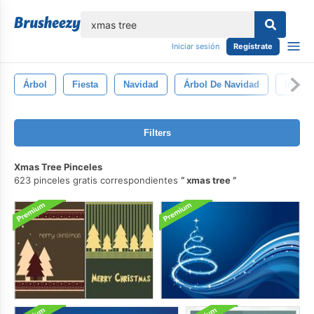
lose
Iniciar sesión
Regístrate
Árbol
Fiesta
Navidad
Árbol De Navidad
Invier
Filters
Xmas Tree Pinceles
623 pinceles gratis correspondientes
xmas tree