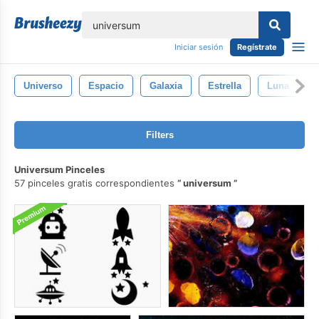
lose
Iniciar sesión
Regístrate
Universo
Espacio
Galaxia
Estrella
Luna
Filters
Universum Pinceles
57 pinceles gratis correspondientes
universum