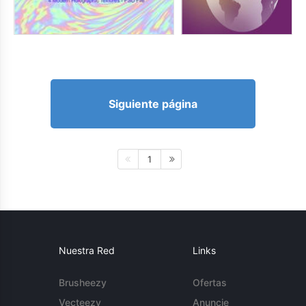
Siguiente página
1
Nuestra Red
Links
Brusheezy
Ofertas
Vecteezy
Anuncie