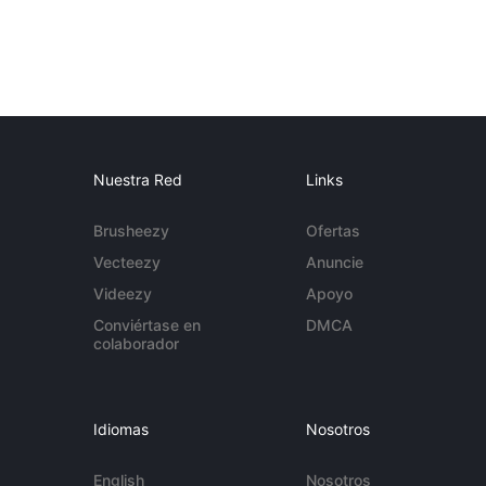
Nuestra Red
Links
Brusheezy
Ofertas
Vecteezy
Anuncie
Videezy
Apoyo
Conviértase en
DMCA
colaborador
Idiomas
Nosotros
English
Nosotros