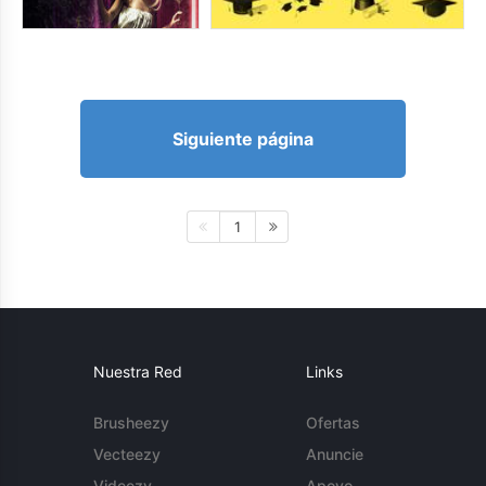
Siguiente página
1
Nuestra Red
Links
Brusheezy
Ofertas
Vecteezy
Anuncie
Videezy
Apoyo