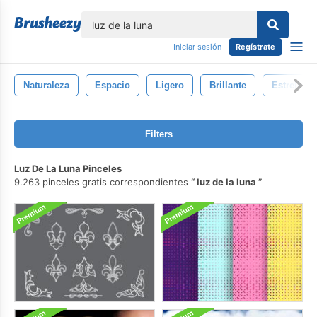
lose
Iniciar sesión
Regístrate
Naturaleza
Espacio
Ligero
Brillante
Estrella
Filters
Luz De La Luna Pinceles
9.263 pinceles gratis correspondientes
luz de la luna