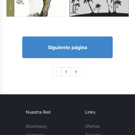
Siguiente página
1
Nuestra Red
Links
Brusheezy
Ofertas
Vecteezy
Anuncie