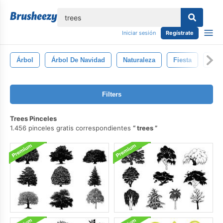
lose
Iniciar sesión
Regístrate
Árbol
Árbol De Navidad
Naturaleza
Fiesta
Cele
Filters
Trees Pinceles
1.456 pinceles gratis correspondientes
trees