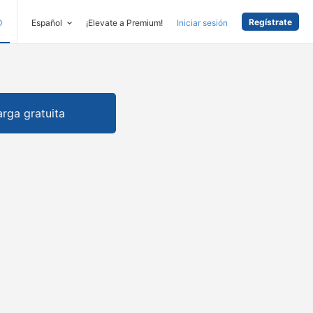
Regístrate
D
Español
¡Elevate a Premium!
Iniciar sesión
rga gratuita