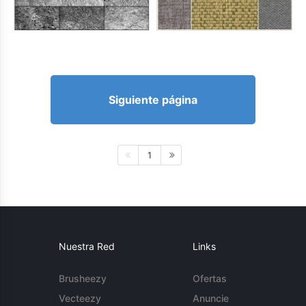
Siguiente página
1
Nuestra Red
Links
Brusheezy
Ofertas
Vecteezy
Anuncie