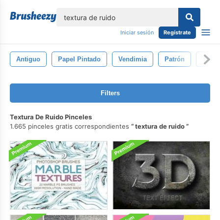
lose
Iniciar sesión
Regístrate
Antiguo
Papel Pintado
Vendimia
Patrón
Textu
Filters
Textura De Ruido Pinceles
1.665 pinceles gratis correspondientes
textura de ruido