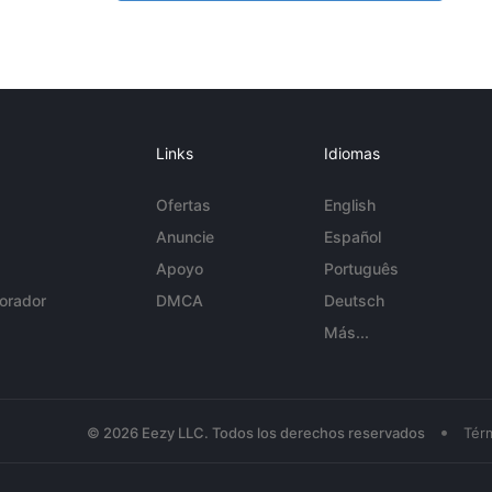
Links
Idiomas
Ofertas
English
Anuncie
Español
Apoyo
Português
orador
DMCA
Deutsch
Más...
•
© 2026 Eezy LLC. Todos los derechos reservados
Tér