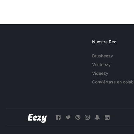
Nuestra Red
Brusheezy
Vecteezy
Videezy
Conviértase en colab