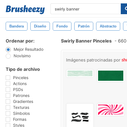
Bandera
Diseño
Fondo
Patrón
Abstracto
Ordenar por:
Swirly Banner Pinceles
-
660 
Mejor Resultado
Novísimo
Imágenes patrocinadas por
Tipo de archivo
Pinceles
Actions
PSDs
Patrones
Gradientes
Texturas
Símbolos
Formas
Styles