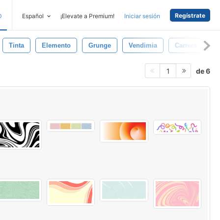
Regístrate
D
Español
¡Elevate a Premium!
Iniciar sesión
Tinta
Elemento
Grunge
Vendimia
Carrera
A
de 6
1