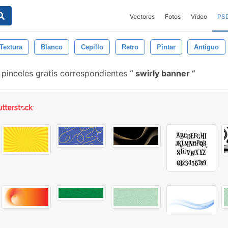
Vectores
Fotos
Vídeo
PS
Textura
Blanco
Cepillo
Retro
Pintar
Antiguo
pinceles gratis correspondientes
swirly banner