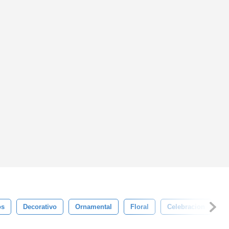
os
Decorativo
Ornamental
Floral
Celebracion
F