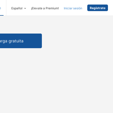
Regístrate
D
Español
¡Elevate a Premium!
Iniciar sesión
rga gratuita