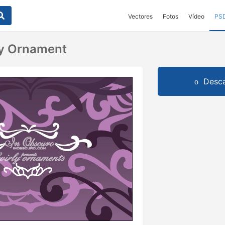
Vectores
Fotos
Vídeo
PS
ly Ornament
Desca